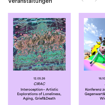
Veranstaltungen
12.05.26
16.10
CIRAC
Interoception– Artistic
Konferenz z
Explorations of Loneliness,
Gegenwart&
Aging, Grief&Death
Wi