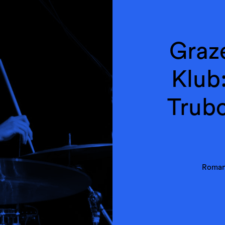
Graz
Klub
Trub
Roman