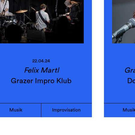
22.04.24
Felix Martl
Gra
Grazer Impro Klub
Do
Musik
Improvisation
Musi