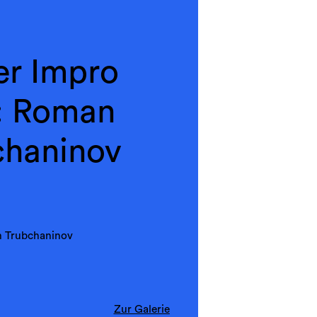
er Impro
: Roman
chaninov
 Trubchaninov
Zur Galerie