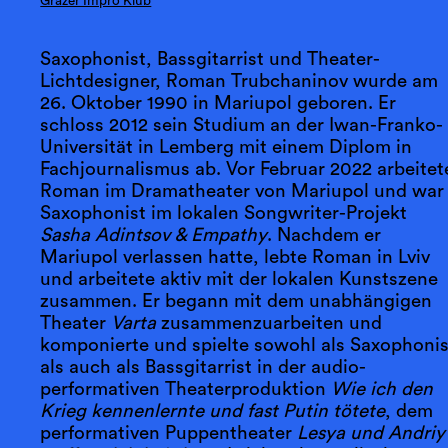
Grazer Impro Klub
Saxophonist, Bassgitarrist und Theater-
Lichtdesigner, Roman Trubchaninov wurde am
26. Oktober 1990 in Mariupol geboren. Er
schloss 2012 sein Studium an der Iwan-Franko-
Universität in Lemberg mit einem Diplom in
Fachjournalismus ab. Vor Februar 2022 arbeitet
Roman im Dramatheater von Mariupol und war
Saxophonist im lokalen Songwriter-Projekt
Sasha Adintsov & Empathy
. Nachdem er
Mariupol verlassen hatte, lebte Roman in Lviv
und arbeitete aktiv mit der lokalen Kunstszene
zusammen. Er begann mit dem unabhängigen
Theater
Varta
zusammenzuarbeiten und
komponierte und spielte sowohl als Saxophonis
als auch als Bassgitarrist in der audio-
performativen Theaterproduktion
Wie ich den
Krieg kennenlernte und fast Putin tötete
, dem
performativen Puppentheater
Lesya und Andriy