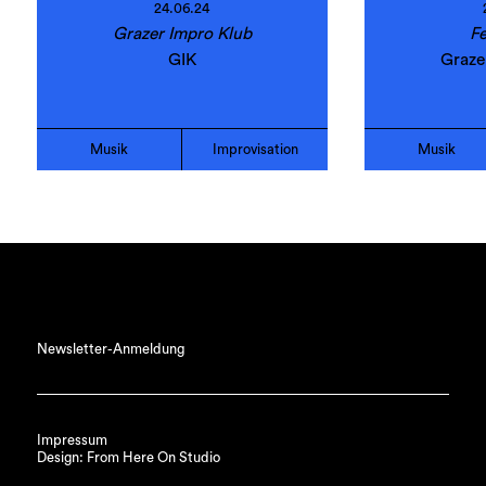
24.06.24
Grazer Impro Klub
Fe
GIK
Graze
Musik
Improvisation
Musik
Newsletter-Anmeldung
Impressum
Design: From Here On Studio