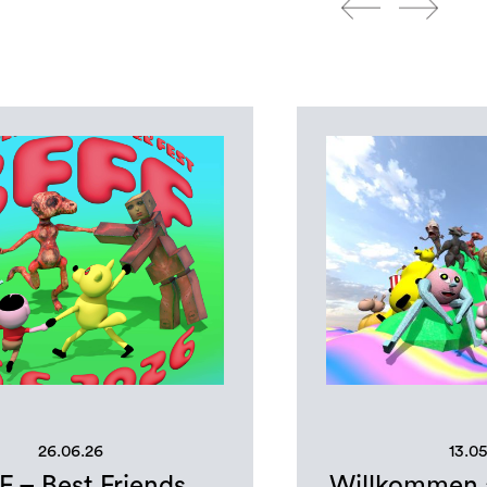
26.06.26
13.0
F – Best Friends
Willkommen a