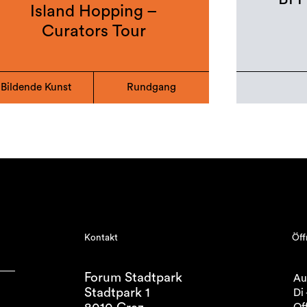
Island Hopping –
Curators Tour
Bildende Kunst
Rundgang
Kontakt
Öff
Forum Stadtpark
Au
Stadtpark 1
Di 