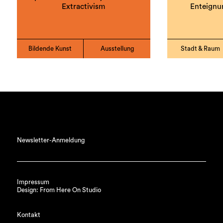
Extractivism
Enteignu
Bildende Kunst
Ausstellung
Stadt & Raum
Newsletter-Anmeldung
Impressum
Design: From Here On Studio
Kontakt