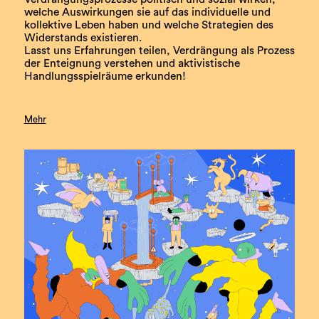
welche Auswirkungen sie auf das individuelle und
kollektive Leben haben und welche Strategien des
Widerstands existieren.
Lasst uns Erfahrungen teilen, Verdrängung als Prozess
der Enteignung verstehen und aktivistische
Handlungsspielräume erkunden!
Mehr