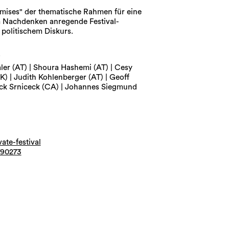
omises" der thematische Rahmen für eine
um Nachdenken anregende Festival-
politischem Diskurs.
"
aler (AT) | Shoura Hashemi (AT) | Cesy
) | Judith Kohlenberger (AT) | Geoff
ick Srniceck (CA) | Johannes Siegmund
vate-festival
790273