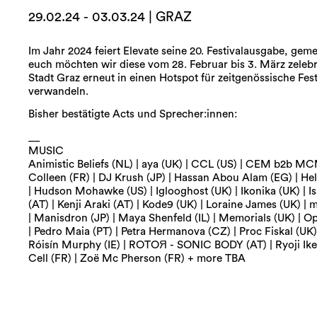
29.02.24 - 03.03.24 | GRAZ
Im Jahr 2024 feiert Elevate seine 20. Festivalausgabe, gem
euch möchten wir diese vom 28. Februar bis 3. März zelebr
Stadt Graz erneut in einen Hotspot für zeitgenössische Fest
verwandeln.
Bisher bestätigte Acts und Sprecher:innen:
__
MUSIC
Animistic Beliefs (NL) | aya (UK) | CCL (US) | CEM b2b M
Colleen (FR) | DJ Krush (JP) | Hassan Abou Alam (EG) | He
| Hudson Mohawke (US) | Iglooghost (UK) | Ikonika (UK) | Isa
(AT) | Kenji Araki (AT) | Kode9 (UK) | Loraine James (UK) |
| Manisdron (JP) | Maya Shenfeld (IL) | Memorials (UK) | O
| Pedro Maia (PT) | Petra Hermanova (CZ) | Proc Fiskal (UK) 
Róisín Murphy (IE) | ROTOЯ - SONIC BODY (AT) | Ryoji Ike
Cell (FR) | Zoë Mc Pherson (FR) + more TBA