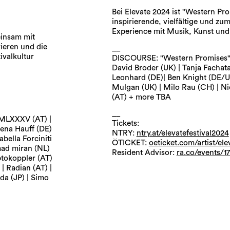
Bei Elevate 2024 ist "Western Pr
inspirierende, vielfältige und z
Experience mit Musik, Kunst und 
einsam mit
ieren und die
__
ivalkultur
DISCOURSE: "Western Promises
David Broder (UK) | Tanja Fachat
Leonhard (DE)| Ben Knight (DE/UK
Mulgan (UK) | Milo Rau (CH) | N
(AT) + more TBA
__
CMLXXXV (AT) |
Tickets:
lena Hauff (DE)
NTRY:
ntry.at/elevatefestival2024
bella Forciniti
ÖTICKET:
oeticket.com/artist/ele
 mad miran (NL)
Resident Advisor:
ra.co/events/1
ptokoppler (AT)
| Radian (AT) |
da (JP) | Simo