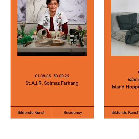
01.08.26 - 30.09.26
Islan
St.A.i.R. Solmaz Farhang
Island Hopp
Bildende Kunst
Residency
Bildende Kunst