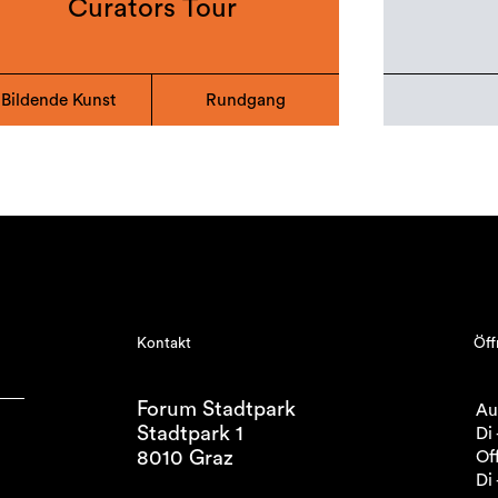
Curators Tour
Bildende Kunst
Rundgang
Kontakt
Öff
Forum Stadtpark
Au
Stadtpark 1
Di 
8010 Graz
Off
Di 