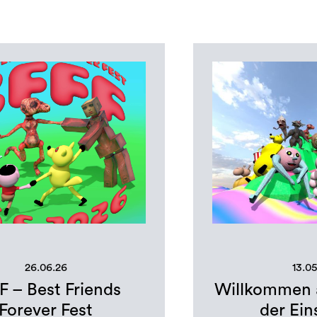
26.06.26
13.0
F – Best Friends
Willkommen a
Forever Fest
der Ei