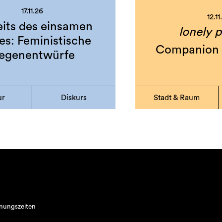
17.11.26
12.11
eits des einsamen
lonely p
es: Feministische
Companion 
egenentwürfe
ur
Diskurs
Stadt & Raum
nungszeiten