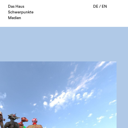
Das Haus
DE
/
EN
Schwerpunkte
Medien