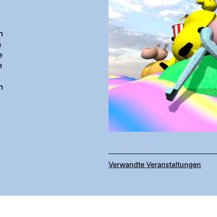
h
n
e
n
n
Verwandte Veranstaltungen