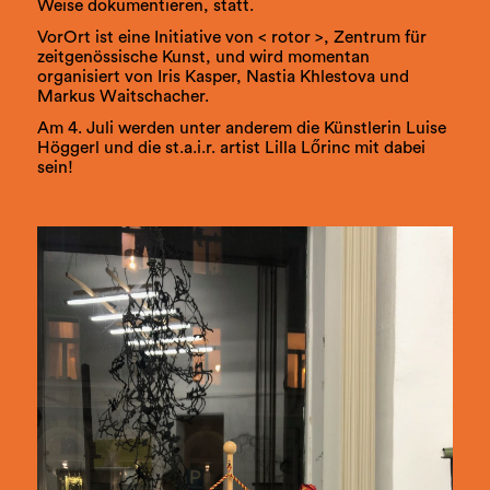
Weise dokumentieren, statt.
VorOrt ist eine Initiative von < rotor >, Zentrum für
zeitgenössische Kunst, und wird momentan
organisiert von Iris Kasper, Nastia Khlestova und
Markus Waitschacher.
Am 4. Juli werden unter anderem die Künstlerin Luise
Höggerl und die st.a.i.r. artist Lilla Lőrinc mit dabei
sein!