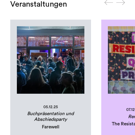
Veranstaltungen
05.12.25
07.12
Buchpräsentation und
Ren
Abschiedsparty
The Resist
Farewell