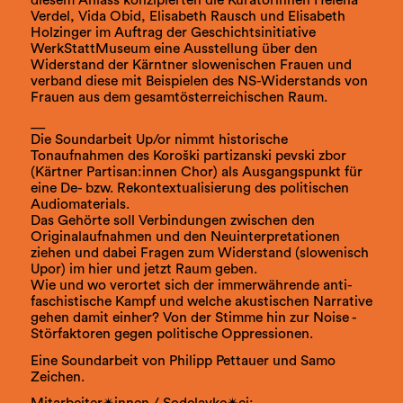
diesem Anlass konzipierten die Kuratorinnen Helena
Verdel, Vida Obid, Elisabeth Rausch und Elisabeth
Holzinger im Auftrag der Geschichtsinitiative
WerkStattMuseum eine Ausstellung über den
Widerstand der Kärntner slowenischen Frauen und
verband diese mit Beispielen des NS-Widerstands von
Frauen aus dem gesamtösterreichischen Raum.
__
Die Soundarbeit Up/or nimmt historische
Tonaufnahmen des Koroški partizanski pevski zbor
(Kärtner Partisan:innen Chor) als Ausgangspunkt für
eine De- bzw. Rekontextualisierung des politischen
Audiomaterials.
Das Gehörte soll Verbindungen zwischen den
Originalaufnahmen und den Neuinterpretationen
ziehen und dabei Fragen zum Widerstand (slowenisch
Upor) im hier und jetzt Raum geben.
Wie und wo verortet sich der immerwährende anti-
faschistische Kampf und welche akustischen Narrative
gehen damit einher? Von der Stimme hin zur Noise -
Störfaktoren gegen politische Oppressionen.
Eine Soundarbeit von Philipp Pettauer und Samo
Zeichen.
Mitarbeiter✴innen / Sodelavke✴ci: