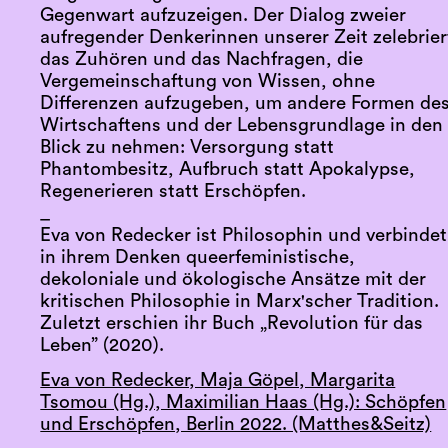
Gegenwart aufzuzeigen. Der Dialog zweier
aufregender Denkerinnen unserer Zeit zelebrier
das Zuhören und das Nachfragen, die
Vergemeinschaft­ung von Wissen, ohne
Differenzen aufzugeben, um andere Formen de
Wirtschaft­ens und der Lebensgrundlage in den
Blick zu nehmen: Versorgung statt
Phantombesitz, Aufbruch statt Apokalypse,
Regenerieren statt Erschöpfen.
_
Eva von Redecker ist Philosophin und verbindet
in ihrem Denken queerfeministische,
dekoloniale und ökologische Ansätze mit der
kritischen Philosophie in Marx'scher Tradition.
Zuletzt erschien ihr Buch „Revolution für das
Leben” (2020).
Eva von Redecker, Maja Göpel, Margarita
Tsomou (Hg.), Maximilian Haas (Hg.): Schöpfen
und Erschöpfen, Berlin 2022. (Matthes&Seitz)