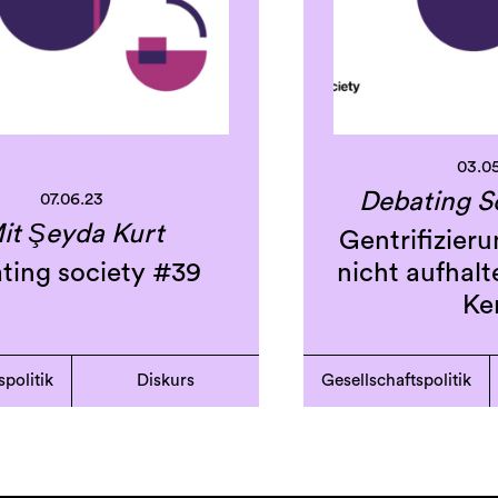
03.0
Debating S
07.06.23
it Şeyda Kurt
Gentrifizieru
ting society #39
nicht aufhalt
Ke
spolitik
Diskurs
Gesellschaftspolitik