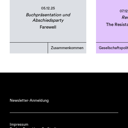
05.12.25
07.12
Buchpräsentation und
Ren
Abschiedsparty
The Resist
Farewell
Zusammenkommen
Gesellschaftspoli
Newsletter-Anmeldung
Impressum