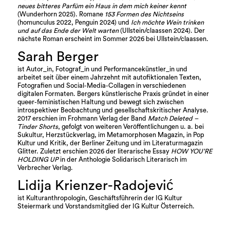
neues bitteres Parfüm ein Haus in dem mich keiner kennt
(Wunderhorn 2025). Romane
153 Formen des Nichtseins
(homunculus 2022, Penguin 2024) und
Ich möchte Wein trinken
und auf das Ende der Welt warten
(Ullstein/claassen 2024). Der
nächste Roman erscheint im Sommer 2026 bei Ullstein/claassen.
Sarah Berger
ist Autor_in, Fotograf_in und Performancekünstler_in und
arbeitet seit über einem Jahrzehnt mit autofiktionalen Texten,
Fotografien und Social-Media-Collagen in verschiedenen
digitalen Formaten. Bergers künstlerische Praxis gründet in einer
queer-feministischen Haltung und bewegt sich zwischen
introspektiver Beobachtung und gesellschaftskritischer Analyse.
2017 erschien im Frohmann Verlag der Band
Match Deleted –
Tinder Shorts
, gefolgt von weiteren Veröffentlichungen u. a. bei
Sukultur, Herzstückverlag, im Metamorphosen Magazin, in Pop
Kultur und Kritik, der Berliner Zeitung und im Literaturmagazin
Glitter. Zuletzt erschien 2026 der literarische Essay
HOW YOU’RE
HOLDING UP
in der Anthologie Solidarisch Literarisch im
Verbrecher Verlag.
Lidija Krienzer-Radojević
ist Kulturanthropologin, Geschäftsführerin der IG Kultur
Steiermark und Vorstandsmitglied der IG Kultur Österreich.