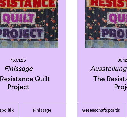
15.01.25
06.1
Finissage
Ausstellung
Resistance Quilt
The Resist
Project
Proj
spolitik
Finissage
Gesellschaftspolitik