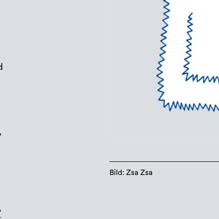
d
,
Bild: Zsa Zsa
”