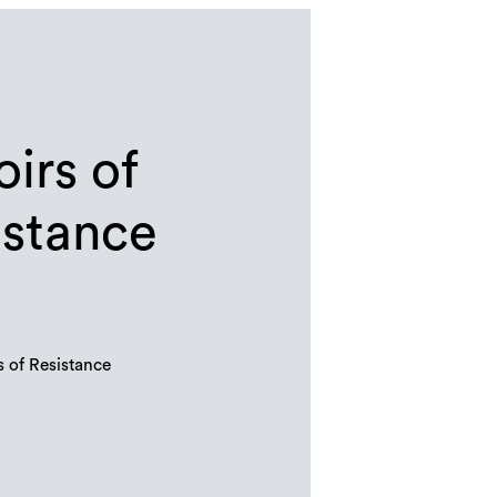
irs of
istance
 of Resistance