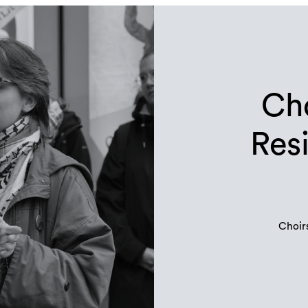
Cho
Res
Choirs